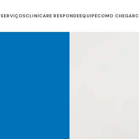
S
SERVIÇOS
CLINICARE RESPONDE
EQUIPE
COMO CHEGAR
C
INICIO
QUEM SOMOS
SERVIÇOS
CLINICARE RESPONDE
EQUIPE
COMO CHEGAR
CONTATO